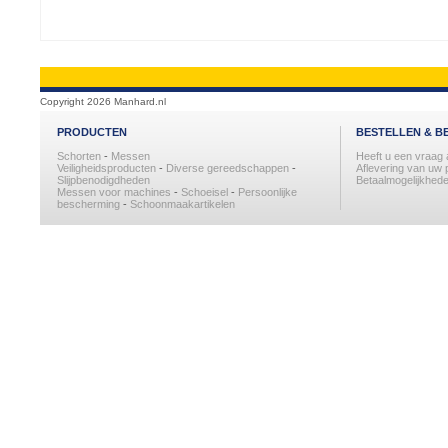
Copyright 2026 Manhard.nl
PRODUCTEN
BESTELLEN & B
Schorten
-
Messen
Heeft u een vraag
Veiligheidsproducten
-
Diverse gereedschappen
-
Aflevering van uw 
Slijpbenodigdheden
Betaalmogelijkhede
Messen voor machines
-
Schoeisel
-
Persoonlijke
bescherming
-
Schoonmaakartikelen