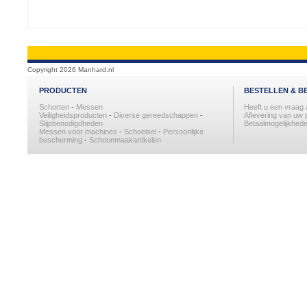
Copyright 2026 Manhard.nl
PRODUCTEN
BESTELLEN & B
Schorten
-
Messen
Heeft u een vraag
Veiligheidsproducten
-
Diverse gereedschappen
-
Aflevering van uw 
Slijpbenodigdheden
Betaalmogelijkhede
Messen voor machines
-
Schoeisel
-
Persoonlijke
bescherming
-
Schoonmaakartikelen