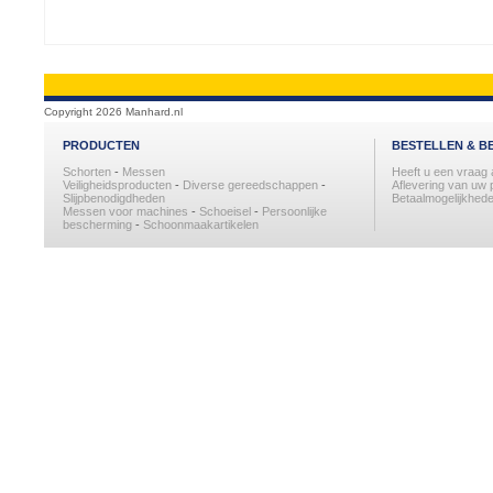
Copyright 2026 Manhard.nl
PRODUCTEN
BESTELLEN & B
Schorten
-
Messen
Heeft u een vraag
Veiligheidsproducten
-
Diverse gereedschappen
-
Aflevering van uw 
Slijpbenodigdheden
Betaalmogelijkhede
Messen voor machines
-
Schoeisel
-
Persoonlijke
bescherming
-
Schoonmaakartikelen