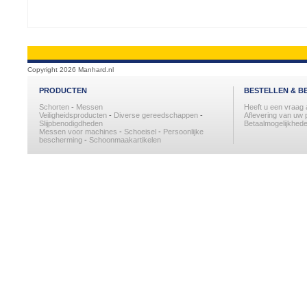
Copyright 2026 Manhard.nl
PRODUCTEN
BESTELLEN & B
Schorten
-
Messen
Heeft u een vraag
Veiligheidsproducten
-
Diverse gereedschappen
-
Aflevering van uw 
Slijpbenodigdheden
Betaalmogelijkhede
Messen voor machines
-
Schoeisel
-
Persoonlijke
bescherming
-
Schoonmaakartikelen