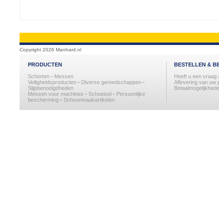
Copyright 2026 Manhard.nl
PRODUCTEN
BESTELLEN & B
Schorten
-
Messen
Heeft u een vraag
Veiligheidsproducten
-
Diverse gereedschappen
-
Aflevering van uw 
Slijpbenodigdheden
Betaalmogelijkhede
Messen voor machines
-
Schoeisel
-
Persoonlijke
bescherming
-
Schoonmaakartikelen